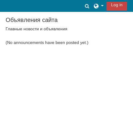
Skip to main content
Log in
Toggle search inpu
Объявления сайта
Главные новости и объявления
(No announcements have been posted yet.)